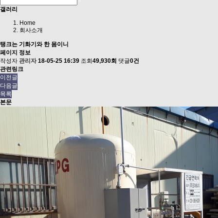
갤러리
Home
회사소개
탱크는 기화기와 한 몸이니
페이지 정보
작성자
관리자
18-05-25 16:39
조회
49,930회
댓글
0건
관련링크
이전글
다음글
목록
본문