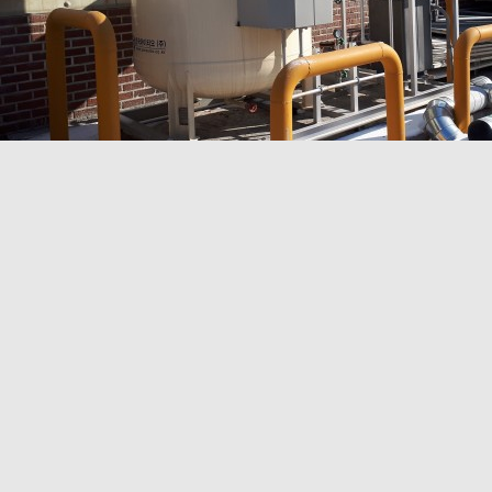
LPG 업자들에게서 전해지는 바로는,
기화기 붙은 탱크가 그렇게 아름답다고 합니다.
이전글
다음글
목록
TEL : 031)383-8228
FAX : 031)386-1090
주소 : 경기도 안양시 동안구 평촌대로 363 조은빌딩 2층
대표 : 김창덕 대표이사
사업자등록번호 : 138-81-29295
개인정보관리책임자 : 김현수 과장